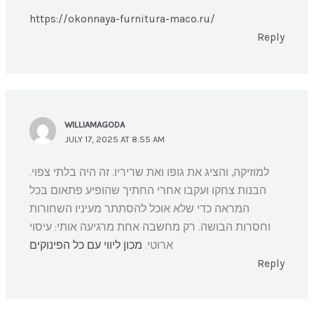
https://okonnaya-furnitura-maco.ru/
Reply
WILLIAMAGODA
JULY 17, 2025 AT 8:55 AM
למוזיקה, והציג את גופו ואת שריריו. זה היה בלתי צפוי.
הבנות צחקו ועקבו אחרי החתיך שהופיע פתאום בכל
המראה כדי שלא אוכל להסתתר מעיניו השחורות
וחסרות הבושה. רק מחשבה אחת מרגיעה אותי: עיסוי
ארוטי.
מכון ליווי עם כל הפינוקים
Reply