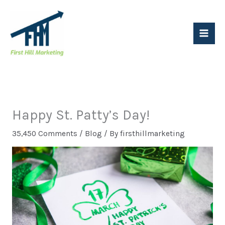
Skip
to
content
Happy St. Patty’s Day!
35,450 Comments
/
Blog
/ By
firsthillmarketing