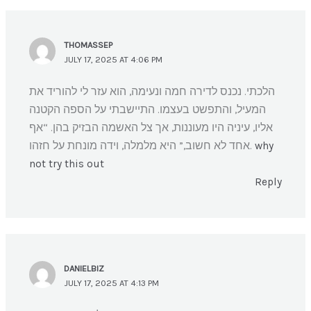
THOMASSEP
JULY 17, 2025 AT 4:06 PM
הלכתי. נכנס לדירה חמה ונעימה, הוא עזר לי להוריד את
המעיל, והתפשט בעצמו. התיישבתי על הספה הקטנה
אליו, עיניה היו מעוננות, אך צל האשמה הבזיק בהן. “אף
אחד לא חשוב,” היא מלמלה, וידה מונחת על חזהו.
why
not try this out
Reply
DANIELBIZ
JULY 17, 2025 AT 4:13 PM