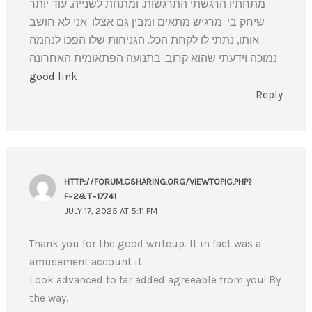
מתחתיו הרגשתי התרגשות, ומתחת לשנייה, עוד יותר
שיחק בי. מרגיש מתאים ומבין גם אצלו. אני לא חושב
אותו, נתתי לו לקחת הכל. הגניחות שלו הפכו לנהמה
נמוכה וידעתי שהוא קרוב. בתנועה הפתאומית האחרונה
good link
Reply
HTTP://FORUM.CSHARING.ORG/VIEWTOPIC.PHP?
F=2&T=17741
JULY 17, 2025 AT 5:11 PM
Thank you for the good writeup. It in fact was a
amusement account it.
Look advanced to far added agreeable from you! By
the way,