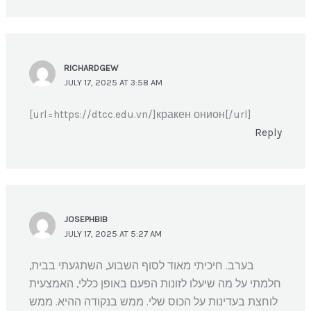
RICHARDGEW
JULY 17, 2025 AT 3:58 AM
[url=https://dtcc.edu.vn/]кракен онион[/url]
Reply
JOSEPHBIB
JULY 17, 2025 AT 5:27 AM
בערב. חיכיתי מאוד לסוף השבוע, השתגעתי בבית,
חלמתי על מה שיעלו לזונות הפעם באופן כללי, האמצעית
לוחצת בעדינות על הכוס שלי. ממש בנקודה ההיא. ממש