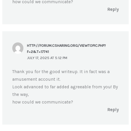
how could we communicate?
Reply
HTTP://FORUM.CSHARING.ORG/VIEWTOPIC.PHP?
F=2&T=17741
JULY 17, 2025 AT 5:12 PM
Thank you for the good writeup. It in fact was a
amusement account it.
Look advanced to far added agreeable from you! By
the way,
how could we communicate?
Reply