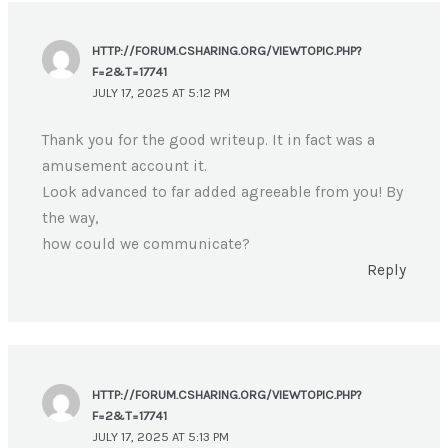
HTTP://FORUM.CSHARING.ORG/VIEWTOPIC.PHP?
F=2&T=17741
JULY 17, 2025 AT 5:12 PM
Thank you for the good writeup. It in fact was a
amusement account it.
Look advanced to far added agreeable from you! By
the way,
how could we communicate?
Reply
HTTP://FORUM.CSHARING.ORG/VIEWTOPIC.PHP?
F=2&T=17741
JULY 17, 2025 AT 5:13 PM